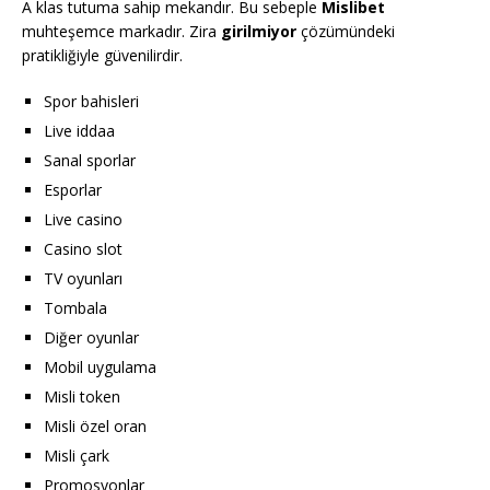
A klas tutuma sahip mekandır. Bu sebeple
Mislibet
muhteşemce markadır. Zira
girilmiyor
çözümündeki
pratikliğiyle güvenilirdir.
Spor bahisleri
Live iddaa
Sanal sporlar
Esporlar
Live casino
Casino slot
TV oyunları
Tombala
Diğer oyunlar
Mobil uygulama
Misli token
Misli özel oran
Misli çark
Promosyonlar