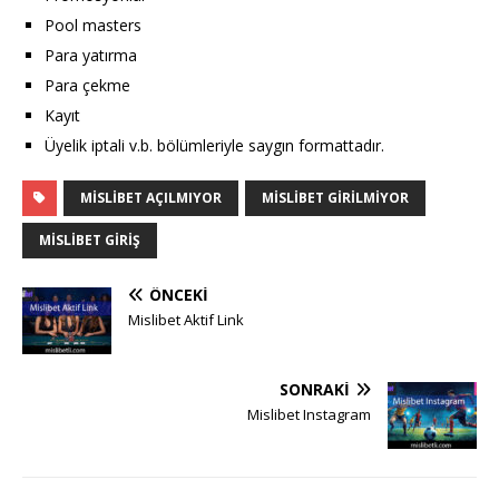
Pool masters
Para yatırma
Para çekme
Kayıt
Üyelik iptali v.b. bölümleriyle saygın formattadır.
MISLIBET AÇILMIYOR
MISLIBET GIRILMIYOR
MISLIBET GIRIŞ
ÖNCEKI
Mislibet Aktif Link
SONRAKI
Mislibet Instagram