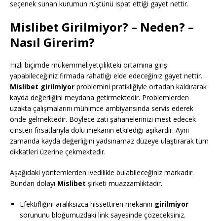
seçenek sunan kurumun rüştünü ispat ettiği gayet nettir.
Mislibet Girilmiyor? – Neden? –
Nasıl Girerim?
Hızlı biçimde mükemmeliyetçilikteki ortamına giriş
yapabileceğiniz firmada rahatlığı elde edeceğiniz gayet nettir.
Mislibet girilmiyor
problemini pratikliğiyle ortadan kaldırarak
kayda değerliğini meydana getirmektedir. Problemlerden
uzakta çalışmalarını mühimce ambiyansında servis ederek
önde gelmektedir. Böylece zati şahanelerinizi mest edecek
cinsten fırsatlarıyla dolu mekanın etkilediği aşikardır. Aynı
zamanda kayda değerliğini yadsınamaz düzeye ulaştırarak tüm
dikkatleri üzerine çekmektedir.
Aşağıdaki yöntemlerden ivedilikle bulabileceğiniz markadır.
Bundan dolayı
Mislibet
şirketi muazzamlıktadır.
Efektifliğini aralıksızca hissettiren mekanın
girilmiyor
sorununu bloğumuzdaki link sayesinde çözeceksiniz.