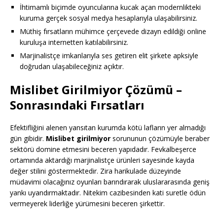
İhtimamlı biçimde oyuncularına kucak açan modernlikteki
kuruma gerçek sosyal medya hesaplarıyla ulaşabilirsiniz.
Müthiş fırsatların mühimce çerçevede dizayn edildiği online
kuruluşa internetten katılabilirsiniz.
Marjinalistçe imkanlarıyla ses getiren elit şirkete apksiyle
doğrudan ulaşabileceğiniz açıktır.
Mislibet Girilmiyor Çözümü –
Sonrasındaki Fırsatları
Efektifliğini alenen yansıtan kurumda kötü lafların yer almadığı
gün gibidir.
Mislibet girilmiyor
sorununun çözümüyle beraber
sektörü domine etmesini beceren yapıdadır. Fevkalbeşerce
ortamında aktardığı marjinalistçe ürünleri sayesinde kayda
değer stilini göstermektedir. Zira harikulade düzeyinde
müdavimi olacağınız oyunları barındırarak uluslararasında geniş
yankı uyandırmaktadır. Nitekim cazibesinden kati suretle ödün
vermeyerek liderliğe yürümesini beceren şirkettir.