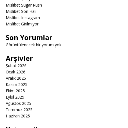
Mislibet Sugar Rush
Mislibet Son Hali
Mislibet Instagram
Mislibet Girilmiyor
Son Yorumlar
Görüntülenecek bir yorum yok.
Arşivler
Şubat 2026
Ocak 2026
Aralık 2025
Kasım 2025
Ekim 2025
Eylül 2025
Ağustos 2025
Temmuz 2025
Haziran 2025