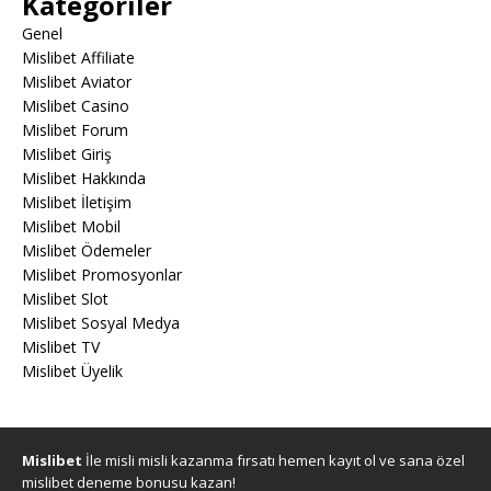
Kategoriler
Genel
Mislibet Affiliate
Mislibet Aviator
Mislibet Casino
Mislibet Forum
Mislibet Giriş
Mislibet Hakkında
Mislibet İletişim
Mislibet Mobil
Mislibet Ödemeler
Mislibet Promosyonlar
Mislibet Slot
Mislibet Sosyal Medya
Mislibet TV
Mislibet Üyelik
Mislibet
İle misli misli kazanma fırsatı hemen kayıt ol ve sana özel
mislibet deneme bonusu kazan!