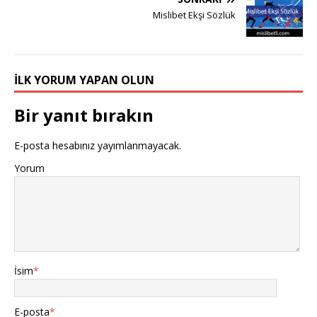
Mislibet Ekşi Sözlük
İLK YORUM YAPAN OLUN
Bir yanıt bırakın
E-posta hesabınız yayımlanmayacak.
Yorum
İsim
*
E-posta
*