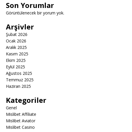
Son Yorumlar
Görüntülenecek bir yorum yok.
Arşivler
Şubat 2026
Ocak 2026
Aralık 2025
Kasım 2025
Ekim 2025
Eylül 2025
Ağustos 2025
Temmuz 2025
Haziran 2025
Kategoriler
Genel
Mislibet Affiliate
Mislibet Aviator
Mislibet Casino