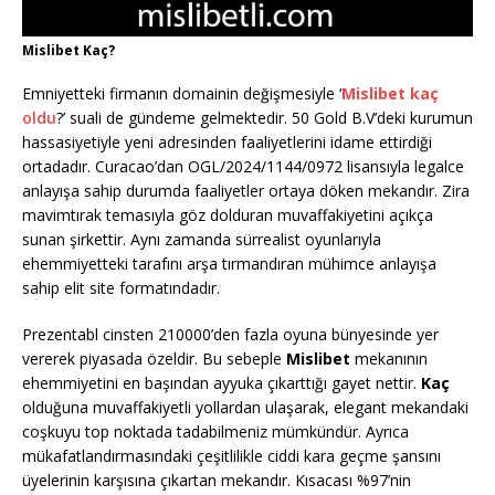
Mislibet Kaç?
Emniyetteki firmanın domainin değişmesiyle ‘
Mislibet kaç
oldu
?’ suali de gündeme gelmektedir. 50 Gold B.V’deki kurumun
hassasiyetiyle yeni adresinden faaliyetlerini idame ettirdiği
ortadadır. Curacao’dan OGL/2024/1144/0972 lisansıyla legalce
anlayışa sahip durumda faaliyetler ortaya döken mekandır. Zira
mavimtırak temasıyla göz dolduran muvaffakiyetini açıkça
sunan şirkettir. Aynı zamanda sürrealist oyunlarıyla
ehemmiyetteki tarafını arşa tırmandıran mühimce anlayışa
sahip elit site formatındadır.
Prezentabl cinsten 210000’den fazla oyuna bünyesinde yer
vererek piyasada özeldir. Bu sebeple
Mislibet
mekanının
ehemmiyetini en başından ayyuka çıkarttığı gayet nettir.
Kaç
olduğuna muvaffakiyetli yollardan ulaşarak, elegant mekandaki
coşkuyu top noktada tadabilmeniz mümkündür. Ayrıca
mükafatlandırmasındaki çeşitlilikle ciddi kara geçme şansını
üyelerinin karşısına çıkartan mekandır. Kısacası %97’nin