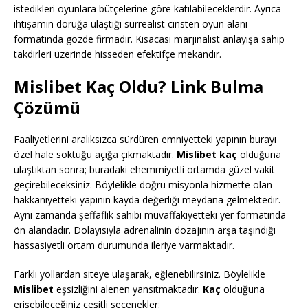
istedikleri oyunlara bütçelerine göre katılabileceklerdir. Ayrıca
ihtişamın doruğa ulaştığı sürrealist cinsten oyun alanı
formatında gözde firmadır. Kısacası marjinalist anlayışa sahip
takdirleri üzerinde hisseden efektifçe mekandır.
Mislibet Kaç Oldu? Link Bulma
Çözümü
Faaliyetlerini aralıksızca sürdüren emniyetteki yapının burayı
özel hale soktuğu açığa çıkmaktadır.
Mislibet kaç
olduğuna
ulaştıktan sonra; buradaki ehemmiyetli ortamda güzel vakit
geçirebileceksiniz. Böylelikle doğru misyonla hizmette olan
hakkaniyetteki yapının kayda değerliği meydana gelmektedir.
Aynı zamanda şeffaflık sahibi muvaffakiyetteki yer formatında
ön alandadır. Dolayısıyla adrenalinin dozajının arşa taşındığı
hassasiyetli ortam durumunda ileriye varmaktadır.
Farklı yollardan siteye ulaşarak, eğlenebilirsiniz. Böylelikle
Mislibet
eşsizliğini alenen yansıtmaktadır.
Kaç
olduğuna
erişebileceğiniz çeşitli seçenekler: