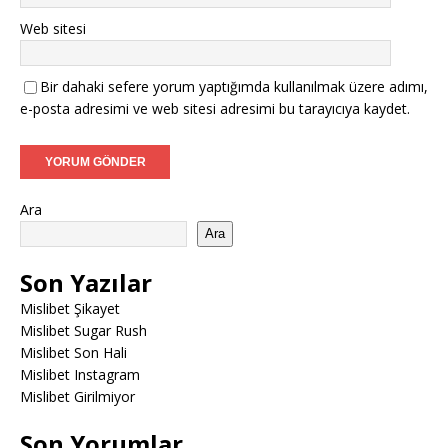
Web sitesi
Bir dahaki sefere yorum yaptığımda kullanılmak üzere adımı,
e-posta adresimi ve web sitesi adresimi bu tarayıcıya kaydet.
Ara
Ara
Son Yazılar
Mislibet Şikayet
Mislibet Sugar Rush
Mislibet Son Hali
Mislibet Instagram
Mislibet Girilmiyor
Son Yorumlar